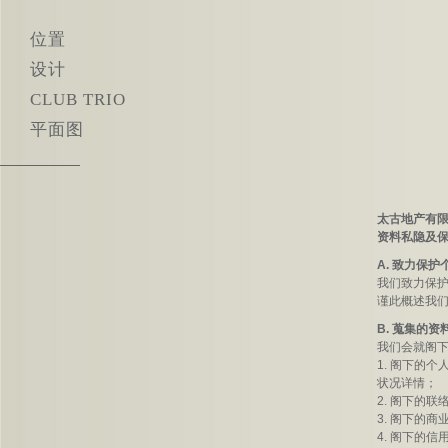
位置
设计
CLUB TRIO
平面图
太古地产有
资料私隐及
A. 致力保护
我们致力保
谨此概述我
B. 蒐集的资
我们会就阁
1. 阁下的
状况详情；
2. 阁下的
3. 阁下的
4. 阁下的