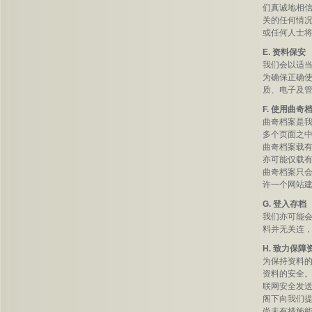
们真诚地相
关的任何情
或任何人士
E. 资料保安
我们会以适
为确保正确
质、电子及
F. 使用曲奇档案
曲奇档案是
多个页面之
曲奇档案载
亦可能仅载
曲奇档案只
许一个网站
G. 登入存档
我们亦可能会
料并无关连
H. 致力保障
为保持资料
资料的安全。
联网安全发
阁下向我们
尚未有措施