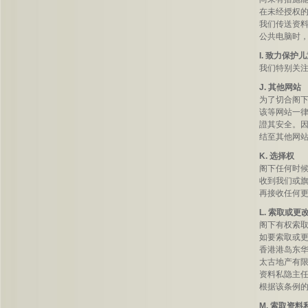
在未经授权
我们传送资
公共电脑时
I. 致力保护
我们特别关
J. 其他网站
为了切合阁
该等网站一
證其安全。
结至其他网
K. 选择权
阁下任何时
收到我们或
再接收任何
L. 索取或
阁下有权索
如要索取或
香港港岛东华
太古地产有
资料私隐主
根据该条例
M. 索取资